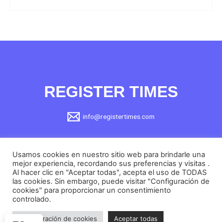
REGISTER TIMES
info@registertimes.com
Aviso Legal
Usamos cookies en nuestro sitio web para brindarle una
Política de privacidad
mejor experiencia, recordando sus preferencias y visitas .
Al hacer clic en "Aceptar todas", acepta el uso de TODAS
Política de Cookies
las cookies. Sin embargo, puede visitar "Configuración de
cookies" para proporcionar un consentimiento
controlado.
Configuración de cookies
Aceptar todas
Copyright © 2026 Register Times | Creada por
galaicotec.com