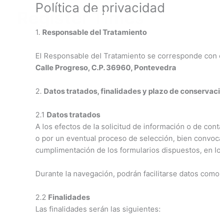
Política de privacidad
Ir
Register Times
al
contenido
1.
Responsable del Tratamiento
El Responsable del Tratamiento se corresponde con el
Calle Progreso, C.P. 36960, Pontevedra
2.
Datos tratados, finalidades y plazo de conservac
2.1
Datos tratados
A los efectos de la solicitud de información o de con
o por un eventual proceso de selección, bien convoca
cumplimentación de los formularios dispuestos, en los
Durante la navegación, podrán facilitarse datos como
2.2
Finalidades
Las finalidades serán las siguientes: