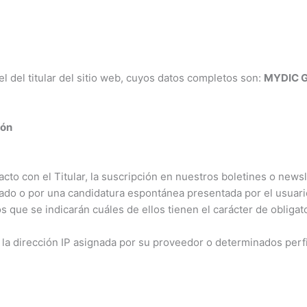
Inicio
Caracteríscticas
Quienes somos
 del titular del sitio web, cuyos datos completos son:
MYDIC G
ión
tacto con el Titular, la suscripción en nuestros boletines o new
do o por una candidatura espontánea presentada por el usuario,
 que se indicarán cuáles de ellos tienen el carácter de obligato
 la dirección IP asignada por su proveedor o determinados perfi